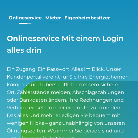
Warum diese Wartung wichtig ist:
Onlineservice
Mieter
Eigenheimbesitzer
Onlineservice
Mit einem Login
alles drin
Ein Zugang. Ein Passwort. Alles im Blick. Unser
Kundenportal vereint für Sie Ihre Energiethemen
kompakt und übersichtlich an einem sicheren
Ort. Zählerstände melden, Abschlagszahlungen
Meißener Stadtwerke
oder Bankdaten ändern, Ihre Rechnungen und
Verträge einsehen oder einen Umzug melden.
Das alles und mehr erledigen Sie bequem mit
wenigen Klicks – ganz unabhängig von unseren
Öffnungszeiten. Wo immer Sie gerade sind und