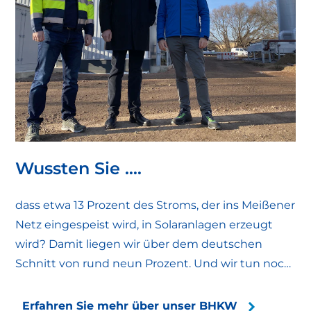
Wussten Sie ….
dass etwa 13 Prozent des Stroms, der ins Meißener
Netz eingespeist wird, in Solaranlagen erzeugt
wird? Damit liegen wir über dem deutschen
Schnitt von rund neun Prozent. Und wir tun noch
mehr für die Meißener Energiewende. Allein
durch unser Blockheizkraftwerk (BHKW) am
Erfahren Sie mehr über unser BHKW