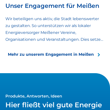
Unser Engagement für Meißen
Wir beteiligen uns aktiv, die Stadt lebenswerter
zu gestalten. So unterstützen wir als lokaler
Energieversorger Meißener Vereine,
Organisationen und Veranstaltungen. Dies setzen
wir durch gemeinsame Projekte mit der Stadt
Meißen sowie Sponsoringpartnerschaften und
Mehr zu unserem Engagement in Meißen
Spenden an lokale Organisationen um.
Produkte, Antworten, Ideen
Hier fließt viel gute Energie