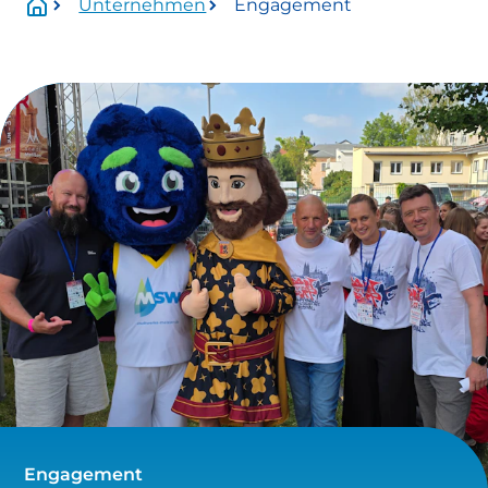
Unternehmen
Engagement
Wartungszeitraum:
Mittwoch, 01.07.2026 Uhr bis voraussichtlich
Donnerstag, 13.08.2026 Uhr.
Betroffen:
Onlineservice
eingeschränkt verfügbar
https://www.stadtwerke-
meissen.de/formularservice/
info@stadtwerke-meissen.de
bewerbung@stadtwerke-meissen.de
Engagement