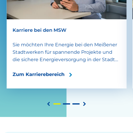
Karriere bei den MSW
Sie möchten Ihre Energie bei den Meißener
Stadtwerken für spannende Projekte und
die sichere Energieversorgung in der Stadt
einsetzen? Dann schauen Sie gern in
unserem Karrierebereich vorbei!
Zum Karrierebereich