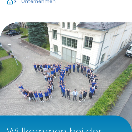
Unternehmen
Wartungszeitraum:
Mittwoch, 01.07.2026 Uhr bis voraussichtlich
Donnerstag, 13.08.2026 Uhr.
Betroffen:
Onlineservice
eingeschränkt verfügbar
https://www.stadtwerke-
meissen.de/formularservice/
info@stadtwerke-meissen.de
bewerbung@stadtwerke-meissen.de
Willkommen bei der