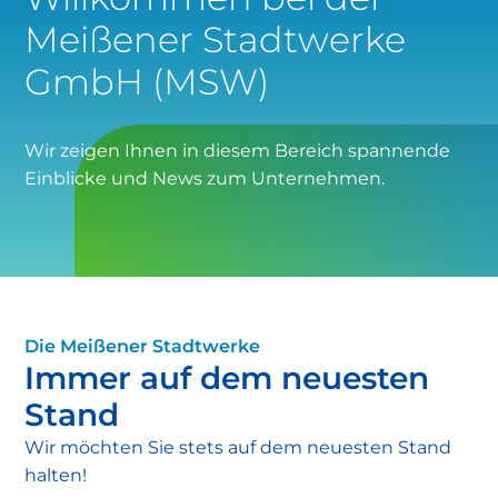
Warum diese Wartung wichtig ist:
Meißener Stadtwerke
GmbH (MSW)
Wir zeigen Ihnen in diesem Bereich spannende
Einblicke und News zum Unternehmen.
Die Meißener Stadtwerke
Meißener Stadtwerke
Immer auf dem neuesten
Stand
Wir möchten Sie stets auf dem neuesten Stand
halten!