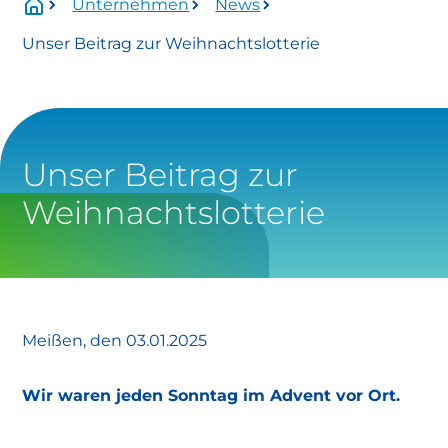
Unternehmen
News
Wartungszeitraum:
Unser Beitrag zur Weihnachtslotterie
Mittwoch, 01.07.2026 Uhr bis voraussichtlich
Donnerstag, 13.08.2026 Uhr.
Betroffen:
Onlineservice
Unser Beitrag zur
Weihnachtslotterie
eingeschränkt verfügbar
https://www.stadtwerke-
meissen.de/formularservice/
Meißen, den 03.01.2025
info@stadtwerke-meissen.de
Wir waren jeden Sonntag im Advent vor Ort.
bewerbung@stadtwerke-meissen.de