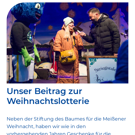
Warum diese Wartung wichtig ist:
Unser Beitrag zur
Meißener Stadtwerke
Weihnachtslotterie
Neben der Stiftung des Baumes für die Meißener
Weihnacht, haben wir wie in den
vorhergehenden Jahren Geschenke für die