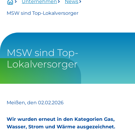
Unternehmen
News
Wartungszeitraum:
MSW sind Top-Lokalversorger
Mittwoch, 01.07.2026 Uhr bis voraussichtlich
Donnerstag, 13.08.2026 Uhr.
Betroffen:
Onlineservice
MSW sind Top-
Lokalversorger
eingeschränkt verfügbar
https://www.stadtwerke-
meissen.de/formularservice/
Meißen, den 02.02.2026
info@stadtwerke-meissen.de
Wir wurden erneut in den Kategorien Gas,
bewerbung@stadtwerke-meissen.de
Wasser, Strom und Wärme ausgezeichnet.