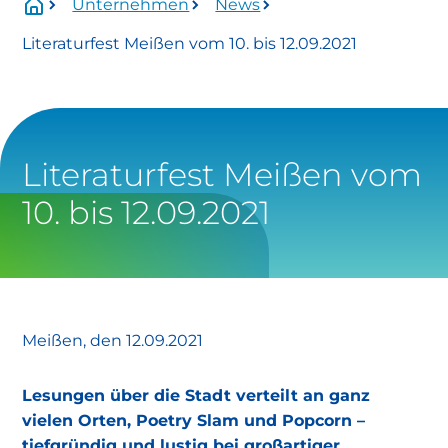
Unternehmen
News
Wartungszeitraum:
Literaturfest Meißen vom 10. bis 12.09.2021
Mittwoch, 01.07.2026 Uhr bis voraussichtlich
Donnerstag, 13.08.2026 Uhr.
Betroffen:
Onlineservice
Literaturfest Meißen vom
10. bis 12.09.2021
eingeschränkt verfügbar
https://www.stadtwerke-
meissen.de/formularservice/
Meißen, den 12.09.2021
info@stadtwerke-meissen.de
Lesungen über die Stadt verteilt an ganz
bewerbung@stadtwerke-meissen.de
vielen Orten, Poetry Slam und Popcorn –
tiefgründig und lustig bei großartiger