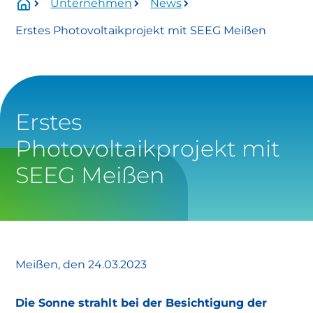
Unternehmen
News
Wartungszeitraum:
Erstes Photovoltaikprojekt mit SEEG Meißen
Mittwoch, 01.07.2026 Uhr bis voraussichtlich
Donnerstag, 13.08.2026 Uhr.
Betroffen:
Onlineservice
Erstes
Photovoltaikprojekt mit
eingeschränkt verfügbar
SEEG Meißen
https://www.stadtwerke-
meissen.de/formularservice/
info@stadtwerke-meissen.de
Meißen, den 24.03.2023
bewerbung@stadtwerke-meissen.de
Die Sonne strahlt bei der Besichtigung der