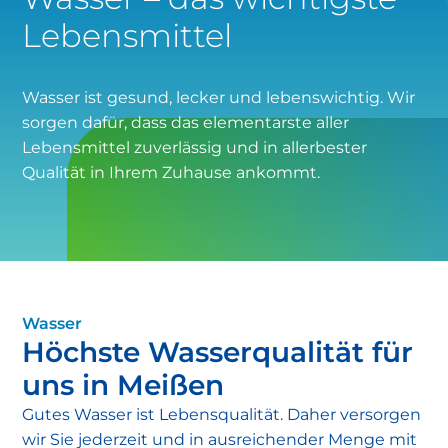
Warum diese Wartung wichtig ist:
Lebensmittel
Wasser ist gesund, lecker und lebenswichtig. Wir
sorgen dafür, dass das elementarste aller
Lebensmittel zuverlässig und in allerbester
Qualität in Ihrem Zuhause ankommt.
Wasser
Meißener Stadtwerke
Höchste Wasserqualität für
uns in Meißen
Gutes Wasser ist Lebensqualität. Daher versorgen
wir Sie jederzeit und in ausreichender Menge mit