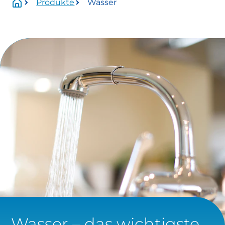
Produkte
Wasser
Wartungszeitraum:
Mittwoch, 01.07.2026 Uhr bis voraussichtlich
Donnerstag, 13.08.2026 Uhr.
Betroffen:
Onlineservice
eingeschränkt verfügbar
https://www.stadtwerke-
meissen.de/formularservice/
info@stadtwerke-meissen.de
bewerbung@stadtwerke-meissen.de
Wasser – das wichtigste