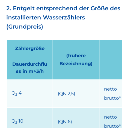
2. Entgelt entsprechend der Größe des
installierten Wasserzählers
(Grundpreis)
Zählergröße
(frühere
Bezeichnung)
Dauerdurchflu
ss in m^3/h
netto
Q
4
(QN 2,5)
3
brutto*
netto
Q
10
(QN 6)
3
brutto*