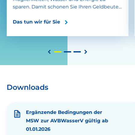
sparen. Damit schonen Sie Ihren Geldbeutel
und unsere gemeinsame Umwelt. Wir
haben viele gute Tipps und beraten Sie auch
Das tun wir für Sie
gerne rund um Solarstrom und E-Mobilität
im Mietverhältnis.
Downloads
Ergänzende Bedingungen der
MSW zur AVBWasserV gültig ab
01.01.2026