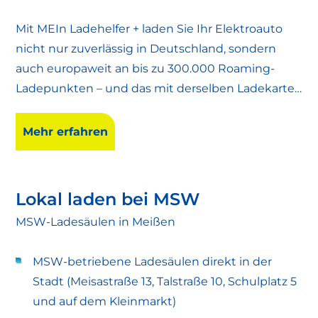
Mit MEIn Ladehelfer + laden Sie Ihr Elektroauto
nicht nur zuverlässig in Deutschland, sondern
auch europaweit an bis zu 300.000 Roaming-
Ladepunkten – und das mit derselben Ladekarte
und App, die Sie schon von zu Hause kennen. Das
Ladeangebot der Stadtwerke Meißen richtet sich
Mehr erfahren
an alle E-Auto-Fahrerinnen und -Fahrer, die
regelmäßig im europäischen Ausland unterwegs
sind und auf Urlaubs- oder Geschäftsreisen
Lokal laden bei MSW
maximale Flexibilität beim Laden erwarten.
MSW-Ladesäulen in Meißen
MSW-betriebene Ladesäulen direkt in der
Stadt (Meisastraße 13, Talstraße 10, Schulplatz 5
und auf dem Kleinmarkt)