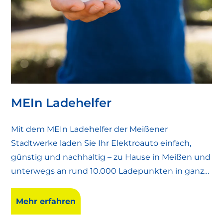
MEIn Ladehelfer
Mit dem MEIn Ladehelfer der Meißener
Stadtwerke laden Sie Ihr Elektroauto einfach,
günstig und nachhaltig – zu Hause in Meißen und
unterwegs an rund 10.000 Ladepunkten in ganz
Deutschland. Ob per App oder Ladekarte: Sie
entscheiden, wie Sie an der Ladesäule bezahlen.
Mehr erfahren
So sorgt der Ladehelfer für E-Mobilität auf allen