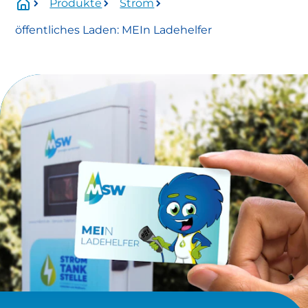
Produkte
Strom
Wartungszeitraum:
öffentliches Laden: MEIn Ladehelfer
Mittwoch, 01.07.2026 Uhr bis voraussichtlich
Donnerstag, 13.08.2026 Uhr.
Betroffen:
Onlineservice
eingeschränkt verfügbar
https://www.stadtwerke-
meissen.de/formularservice/
info@stadtwerke-meissen.de
bewerbung@stadtwerke-meissen.de