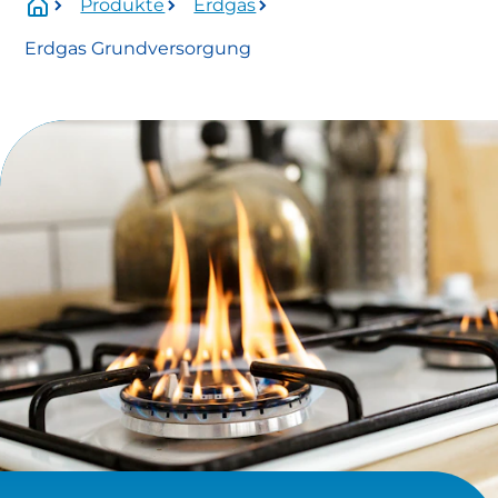
Produkte
Erdgas
Wartungszeitraum:
Erdgas Grundversorgung
Mittwoch, 01.07.2026 Uhr bis voraussichtlich
Donnerstag, 13.08.2026 Uhr.
Betroffen:
Onlineservice
eingeschränkt verfügbar
https://www.stadtwerke-
meissen.de/formularservice/
info@stadtwerke-meissen.de
bewerbung@stadtwerke-meissen.de