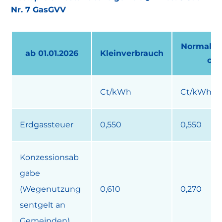
Nr. 7 GasGVV
Normalve
ab 01.01.2026
Kleinverbrauch
ch
Ct/kWh
Ct/kWh
Erdgassteuer
0,550
0,550
Konzessionsab
gabe
(Wegenutzung
0,610
0,270
sentgelt an
Gemeinden)