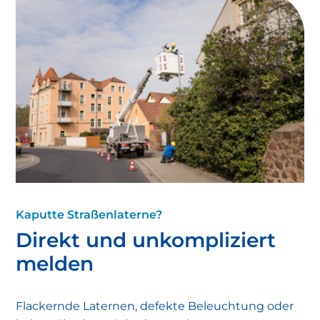
Warum diese Wartung wichtig ist:
Kaputte Straßenlaterne?
Meißener Stadtwerke
Direkt und unkompliziert
melden
Flackernde Laternen, defekte Beleuchtung oder