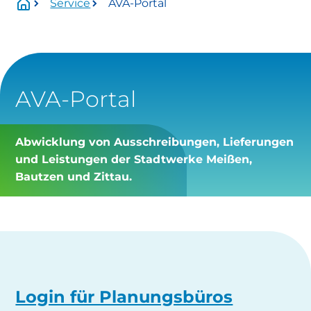
Service
AVA-Portal
Wartungszeitraum:
Mittwoch, 01.07.2026 Uhr bis voraussichtlich
Donnerstag, 13.08.2026 Uhr.
Betroffen:
AVA-Portal
Onlineservice
Abwicklung von Ausschreibungen, Lieferungen
eingeschränkt verfügbar
und Leistungen der Stadtwerke Meißen,
Bautzen und Zittau.
https://www.stadtwerke-
meissen.de/formularservice/
info@stadtwerke-meissen.de
bewerbung@stadtwerke-meissen.de
Login für Planungsbüros